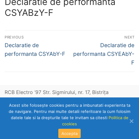
Declaratie de performanta
CSYABzY-F
Navigare
PREVIOUS
NEXT
în
Previous
Next
Declaratie de
Declaratie de
post:
post:
articole
performanta CSYAbY-F
performanta CSYEAbY-
F
RCB Electro ‘97 Str. Sigmirului, nr. 17, Bistriţa
Acest site foloseşte cookies pentru a imbunatati experienta ta
Telefon: 0263-236153
de navigare. Pentru mai multe detalii referitoare la cum folosim
datele tale si la drepturile tale te invitam sa citesti
Politica de
cookies
Copyright © 2026 RCB Electro 97
Accepta