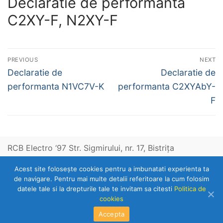
Declaratie de performanta
C2XY-F, N2XY-F
Navigare
PREVIOUS
NEXT
în
Previous
Next
Declaratie de
Declaratie de
post:
post:
articole
performanta N1VC7V-K
performanta C2XYAbY-
F
RCB Electro ‘97 Str. Sigmirului, nr. 17, Bistriţa
Acest site foloseşte cookies pentru a imbunatati experienta ta
Telefon: 0263-236153
de navigare. Pentru mai multe detalii referitoare la cum folosim
datele tale si la drepturile tale te invitam sa citesti
Politica de
cookies
Copyright © 2026 RCB Electro 97
Accepta