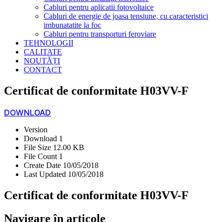
Cabluri pentru aplicatii fotovoltaice
Cabluri de energie de joasa tensiune, cu caracteristici
imbunatatite la foc
Cabluri pentru transporturi feroviare
TEHNOLOGII
CALITATE
NOUTĂȚI
CONTACT
Certificat de conformitate H03VV-F
DOWNLOAD
Version
Download
1
File Size
12.00 KB
File Count
1
Create Date
10/05/2018
Last Updated
10/05/2018
Certificat de conformitate H03VV-F
Navigare în articole