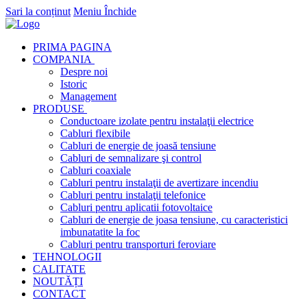
Sari la conținut
Meniu
Închide
PRIMA PAGINA
COMPANIA
Despre noi
Istoric
Management
PRODUSE
Conductoare izolate pentru instalaţii electrice
Cabluri flexibile
Cabluri de energie de joasă tensiune
Cabluri de semnalizare şi control
Cabluri coaxiale
Cabluri pentru instalaţii de avertizare incendiu
Cabluri pentru instalaţii telefonice
Cabluri pentru aplicatii fotovoltaice
Cabluri de energie de joasa tensiune, cu caracteristici
imbunatatite la foc
Cabluri pentru transporturi feroviare
TEHNOLOGII
CALITATE
NOUTĂȚI
CONTACT