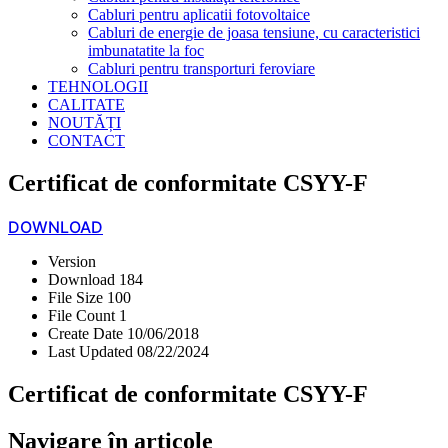
Cabluri pentru aplicatii fotovoltaice
Cabluri de energie de joasa tensiune, cu caracteristici
imbunatatite la foc
Cabluri pentru transporturi feroviare
TEHNOLOGII
CALITATE
NOUTĂȚI
CONTACT
Certificat de conformitate CSYY-F
DOWNLOAD
Version
Download
184
File Size
100
File Count
1
Create Date
10/06/2018
Last Updated
08/22/2024
Certificat de conformitate CSYY-F
Navigare în articole