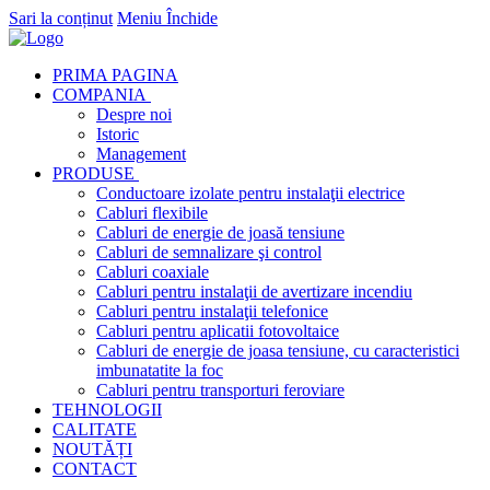
Sari la conținut
Meniu
Închide
PRIMA PAGINA
COMPANIA
Despre noi
Istoric
Management
PRODUSE
Conductoare izolate pentru instalaţii electrice
Cabluri flexibile
Cabluri de energie de joasă tensiune
Cabluri de semnalizare şi control
Cabluri coaxiale
Cabluri pentru instalaţii de avertizare incendiu
Cabluri pentru instalaţii telefonice
Cabluri pentru aplicatii fotovoltaice
Cabluri de energie de joasa tensiune, cu caracteristici
imbunatatite la foc
Cabluri pentru transporturi feroviare
TEHNOLOGII
CALITATE
NOUTĂȚI
CONTACT