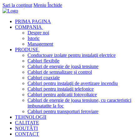
Sari la conținut
Meniu
Închide
PRIMA PAGINA
COMPANIA
Despre noi
Istoric
Management
PRODUSE
Conductoare izolate pentru instalaţii electrice
Cabluri flexibile
Cabluri de energie de joasă tensiune
Cabluri de semnalizare şi control
Cabluri coaxiale
Cabluri pentru instalaţii de avertizare incendiu
Cabluri pentru instalaţii telefonice
Cabluri pentru aplicatii fotovoltaice
Cabluri de energie de joasa tensiune, cu caracteristici
imbunatatite la foc
Cabluri pentru transporturi feroviare
TEHNOLOGII
CALITATE
NOUTĂȚI
CONTACT