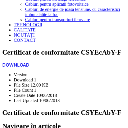
Cabluri pentru aplicatii fotovoltaice
Cabluri de energie de joasa tensiune, cu caracteristici
imbunatatite la foc
Cabluri pentru transporturi feroviare
TEHNOLOGII
CALITATE
NOUTĂȚI
CONTACT
Certificat de conformitate CSYEcAbY-F
DOWNLOAD
Version
Download
1
File Size
12.00 KB
File Count
1
Create Date
10/06/2018
Last Updated
10/06/2018
Certificat de conformitate CSYEcAbY-F
Navigare în articole