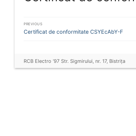
Navigare
PREVIOUS
Previous
Certificat de conformitate CSYEcAbY-F
în
post:
articole
RCB Electro ‘97 Str. Sigmirului, nr. 17, Bistriţa