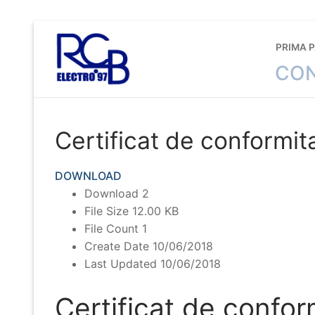
Sari
la
PRIMA 
conținut
CON
Certificat de conformi
DOWNLOAD
Download
2
File Size
12.00 KB
File Count
1
Create Date
10/06/2018
Last Updated
10/06/2018
Certificat de conf