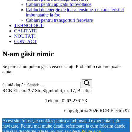
Cabluri pentru aplicatii fotovoltaice
Cabluri de energie de joasa tensiune, cu caracteristici
imbunatatite la foc
Cabluri pentru transporturi feroviare
TEHNOLOGII
CALITATE
NOUTĂȚI
CONTACT
N-am găsit nimic
Se pare că nu putem găsi ceea ce cauți. Probabil o căutare poate
ajuta.
Caută după:
RCB Electro ‘97 Str. Sigmirului, nr. 17, Bistriţa
Telefon: 0263-236153
Copyright © 2026 RCB Electro 97
Acest site foloseşte cookies pentru a imbunatati experienta ta de
navigare. Pentru mai multe detalii referitoare la cum folosim datele
tale si la drepturile tale te invitam sa citesti
Politica de