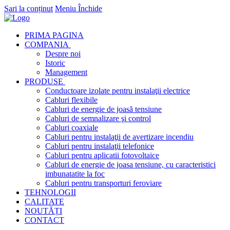
Sari la conținut
Meniu
Închide
PRIMA PAGINA
COMPANIA
Despre noi
Istoric
Management
PRODUSE
Conductoare izolate pentru instalaţii electrice
Cabluri flexibile
Cabluri de energie de joasă tensiune
Cabluri de semnalizare şi control
Cabluri coaxiale
Cabluri pentru instalaţii de avertizare incendiu
Cabluri pentru instalaţii telefonice
Cabluri pentru aplicatii fotovoltaice
Cabluri de energie de joasa tensiune, cu caracteristici
imbunatatite la foc
Cabluri pentru transporturi feroviare
TEHNOLOGII
CALITATE
NOUTĂȚI
CONTACT