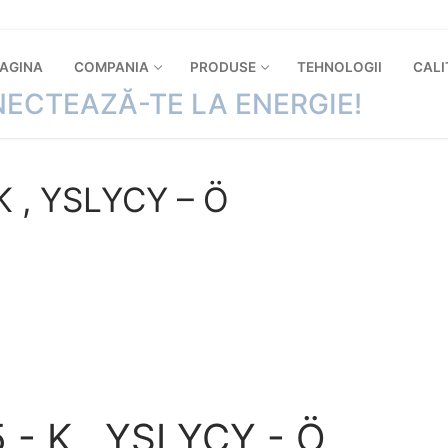
PAGINA
COMPANIA
PRODUSE
TEHNOLOGII
CALI
ECTEAZĂ-TE LA ENERGIE!
 , YSLYCY – Ö
- K , YSLYCY - Ö