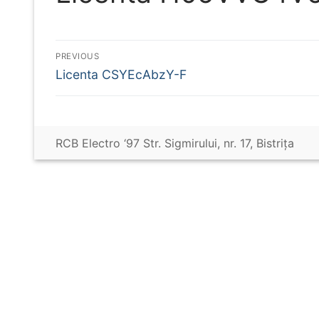
Navigare
PREVIOUS
Previous
Licenta CSYEcAbzY-F
în
post:
articole
RCB Electro ‘97 Str. Sigmirului, nr. 17, Bistriţa