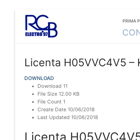
Sari
la
PRIMA 
conținut
CON
Licenta H05VVC4V5 – K
DOWNLOAD
Download
11
File Size
12.00 KB
File Count
1
Create Date
10/06/2018
Last Updated
10/06/2018
Licenta H05VVC4V5 