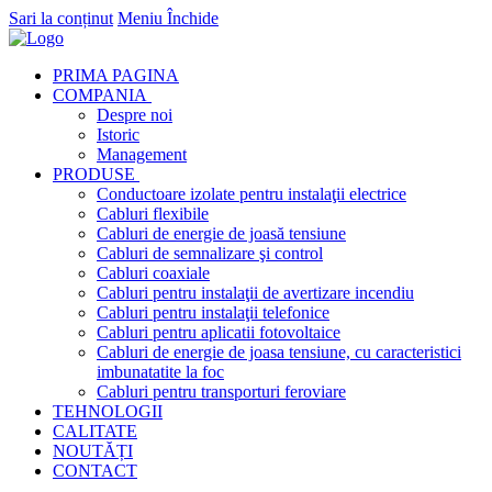
Sari la conținut
Meniu
Închide
PRIMA PAGINA
COMPANIA
Despre noi
Istoric
Management
PRODUSE
Conductoare izolate pentru instalaţii electrice
Cabluri flexibile
Cabluri de energie de joasă tensiune
Cabluri de semnalizare şi control
Cabluri coaxiale
Cabluri pentru instalaţii de avertizare incendiu
Cabluri pentru instalaţii telefonice
Cabluri pentru aplicatii fotovoltaice
Cabluri de energie de joasa tensiune, cu caracteristici
imbunatatite la foc
Cabluri pentru transporturi feroviare
TEHNOLOGII
CALITATE
NOUTĂȚI
CONTACT