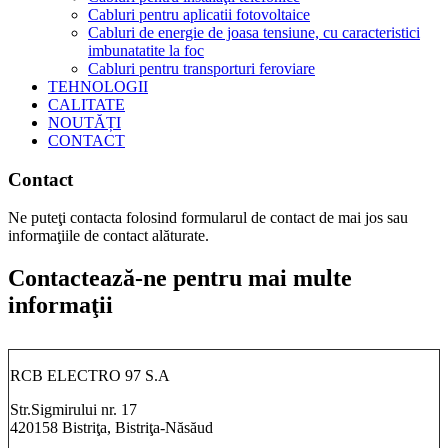
Cabluri pentru aplicatii fotovoltaice
Cabluri de energie de joasa tensiune, cu caracteristici
imbunatatite la foc
Cabluri pentru transporturi feroviare
TEHNOLOGII
CALITATE
NOUTĂȚI
CONTACT
Contact
Ne puteţi contacta folosind formularul de contact de mai jos sau
informaţiile de contact alăturate.
Contactează-ne pentru mai multe
informaţii
RCB ELECTRO 97 S.A
Str.Sigmirului nr. 17
420158 Bistriţa, Bistriţa-Năsăud