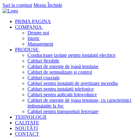
Sari la conținut
Meniu
Închide
PRIMA PAGINA
COMPANIA
Despre noi
Istoric
Management
PRODUSE
Conductoare izolate pentru instalaţii electrice
Cabluri flexibile
Cabluri de energie de joasă tensiune
Cabluri de semnalizare şi control
Cabluri coaxiale
Cabluri pentru instalaţii de avertizare incendiu
Cabluri pentru instalaţii telefonice
Cabluri pentru aplicatii fotovoltaice
Cabluri de energie de joasa tensiune, cu caracteristici
imbunatatite la foc
Cabluri pentru transporturi feroviare
TEHNOLOGII
CALITATE
NOUTĂȚI
CONTACT