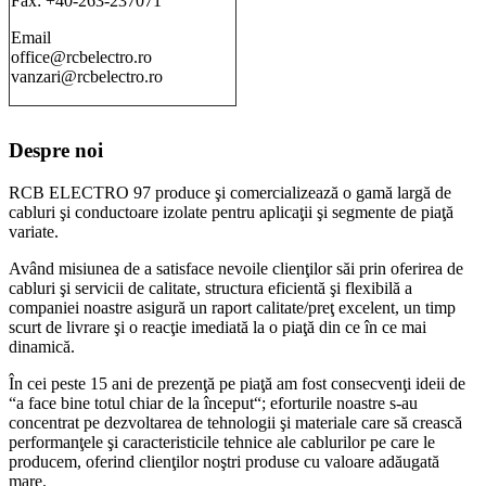
Fax: +40-263-237071
Email
office@rcbelectro.ro
vanzari@rcbelectro.ro
Despre noi
RCB ELECTRO 97 produce şi comercializează o gamă largă de
cabluri şi conductoare izolate pentru aplicaţii şi segmente de piaţă
variate.
Având misiunea de a satisface nevoile clienţilor săi prin oferirea de
cabluri şi servicii de calitate, structura eficientă şi flexibilă a
companiei noastre asigură un raport calitate/preţ excelent, un timp
scurt de livrare şi o reacţie imediată la o piaţă din ce în ce mai
dinamică.
În cei peste 15 ani de prezenţă pe piaţă am fost consecvenţi ideii de
“a face bine totul chiar de la început“; eforturile noastre s-au
concentrat pe dezvoltarea de tehnologii şi materiale care să crească
performanţele şi caracteristicile tehnice ale cablurilor pe care le
producem, oferind clienţilor noştri produse cu valoare adăugată
mare.