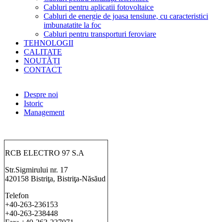
Cabluri pentru aplicatii fotovoltaice
Cabluri de energie de joasa tensiune, cu caracteristici
imbunatatite la foc
Cabluri pentru transporturi feroviare
TEHNOLOGII
CALITATE
NOUTĂȚI
CONTACT
Despre noi
Istoric
Management
RCB ELECTRO 97 S.A
Str.Sigmirului nr. 17
420158 Bistriţa, Bistriţa-Năsăud
Telefon
+40-263-236153
+40-263-238448