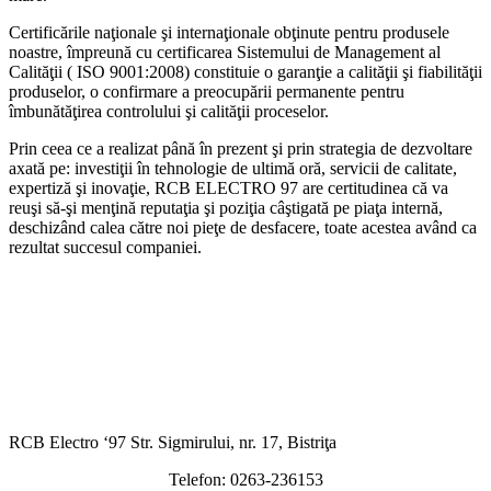
Certificările naţionale şi internaţionale obţinute pentru produsele
noastre, împreună cu certificarea Sistemului de Management al
Calităţii ( ISO 9001:2008) constituie o garanţie a calităţii şi fiabilităţii
produselor, o confirmare a preocupării permanente pentru
îmbunătăţirea controlului şi calităţii proceselor.
Prin ceea ce a realizat până în prezent şi prin strategia de dezvoltare
axată pe: investiţii în tehnologie de ultimă oră, servicii de calitate,
expertiză şi inovaţie, RCB ELECTRO 97 are certitudinea că va
reuşi să-şi menţină reputaţia şi poziţia câştigată pe piaţa internă,
deschizând calea către noi pieţe de desfacere, toate acestea având ca
rezultat succesul companiei.
RCB Electro ‘97 Str. Sigmirului, nr. 17, Bistriţa
Telefon: 0263-236153