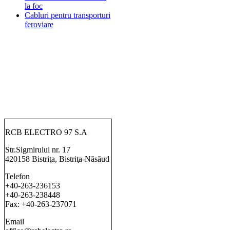
la foc
Cabluri pentru transporturi
feroviare
RCB ELECTRO 97 S.A
Str.Sigmirului nr. 17
420158 Bistriţa, Bistriţa-Năsăud
Telefon
+40-263-236153
+40-263-238448
Fax: +40-263-237071
Email