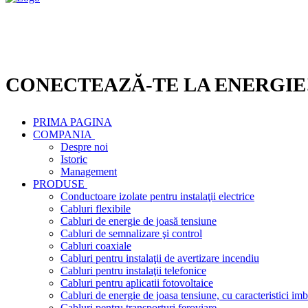
CONECTEAZĂ-TE LA ENERGIE
PRIMA PAGINA
COMPANIA
Despre noi
Istoric
Management
PRODUSE
Conductoare izolate pentru instalaţii electrice
Cabluri flexibile
Cabluri de energie de joasă tensiune
Cabluri de semnalizare şi control
Cabluri coaxiale
Cabluri pentru instalaţii de avertizare incendiu
Cabluri pentru instalaţii telefonice
Cabluri pentru aplicatii fotovoltaice
Cabluri de energie de joasa tensiune, cu caracteristici imb
Cabluri pentru transporturi feroviare