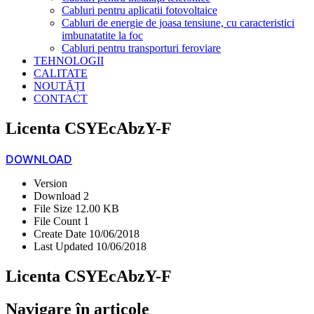
Cabluri pentru aplicatii fotovoltaice
Cabluri de energie de joasa tensiune, cu caracteristici
imbunatatite la foc
Cabluri pentru transporturi feroviare
TEHNOLOGII
CALITATE
NOUTĂȚI
CONTACT
Licenta CSYEcAbzY-F
DOWNLOAD
Version
Download
2
File Size
12.00 KB
File Count
1
Create Date
10/06/2018
Last Updated
10/06/2018
Licenta CSYEcAbzY-F
Navigare în articole