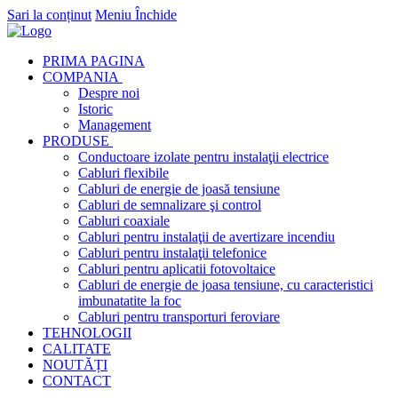
Sari la conținut
Meniu
Închide
PRIMA PAGINA
COMPANIA
Despre noi
Istoric
Management
PRODUSE
Conductoare izolate pentru instalaţii electrice
Cabluri flexibile
Cabluri de energie de joasă tensiune
Cabluri de semnalizare şi control
Cabluri coaxiale
Cabluri pentru instalaţii de avertizare incendiu
Cabluri pentru instalaţii telefonice
Cabluri pentru aplicatii fotovoltaice
Cabluri de energie de joasa tensiune, cu caracteristici
imbunatatite la foc
Cabluri pentru transporturi feroviare
TEHNOLOGII
CALITATE
NOUTĂȚI
CONTACT