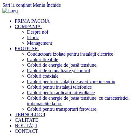
Sari la conținut
Meniu
Închide
PRIMA PAGINA
COMPANIA
Despre noi
Istoric
Management
PRODUSE
Conductoare izolate pentru instalaţii electrice
Cabluri flexibile
Cabluri de energie de joasă tensiune
Cabluri de semnalizare şi control
Cabluri coaxiale
Cabluri pentru instalaţii de avertizare incendiu
Cabluri pentru instalaţii telefonice
Cabluri pentru aplicatii fotovoltaice
Cabluri de energie de joasa tensiune, cu caracteristici
imbunatatite la foc
Cabluri pentru transporturi feroviare
TEHNOLOGII
CALITATE
NOUTĂȚI
CONTACT