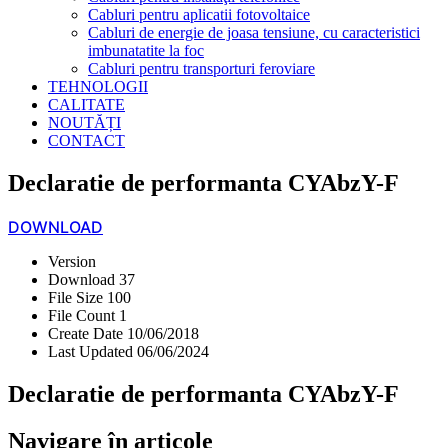
Cabluri pentru aplicatii fotovoltaice
Cabluri de energie de joasa tensiune, cu caracteristici
imbunatatite la foc
Cabluri pentru transporturi feroviare
TEHNOLOGII
CALITATE
NOUTĂȚI
CONTACT
Declaratie de performanta CYAbzY-F
DOWNLOAD
Version
Download
37
File Size
100
File Count
1
Create Date
10/06/2018
Last Updated
06/06/2024
Declaratie de performanta CYAbzY-F
Navigare în articole