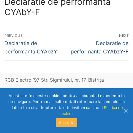
Declaratie de performanta
CYAbY-F
Navigare
PREVIOUS
NEXT
în
Previous
Next
Declaratie de
Declaratie de
post:
post:
articole
performanta CYAbzY
performanta CYAbzY-F
RCB Electro ‘97 Str. Sigmirului, nr. 17, Bistriţa
Acest site foloseşte cookies pentru a imbunatati experienta ta
Telefon: 0263-236153
de navigare. Pentru mai multe detalii referitoare la cum folosim
datele tale si la drepturile tale te invitam sa citesti
Politica de
cookies
Copyright © 2026 RCB Electro 97
Accepta