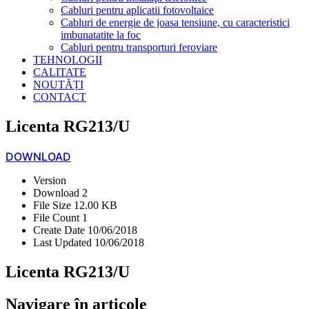
Cabluri pentru aplicatii fotovoltaice
Cabluri de energie de joasa tensiune, cu caracteristici
imbunatatite la foc
Cabluri pentru transporturi feroviare
TEHNOLOGII
CALITATE
NOUTĂȚI
CONTACT
Licenta RG213/U
DOWNLOAD
Version
Download
2
File Size
12.00 KB
File Count
1
Create Date
10/06/2018
Last Updated
10/06/2018
Licenta RG213/U
Navigare în articole