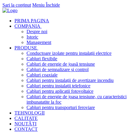
Sari la conținut
Meniu
Închide
PRIMA PAGINA
COMPANIA
Despre noi
Istoric
Management
PRODUSE
Conductoare izolate pentru instalaţii electrice
Cabluri flexibile
Cabluri de energie de joasă tensiune
Cabluri de semnalizare şi control
Cabluri coaxiale
Cabluri pentru instalaţii de avertizare incendiu
Cabluri pentru instalaţii telefonice
Cabluri pentru aplicatii fotovoltaice
Cabluri de energie de joasa tensiune, cu caracteristici
imbunatatite la foc
Cabluri pentru transporturi feroviare
TEHNOLOGII
CALITATE
NOUTĂȚI
CONTACT