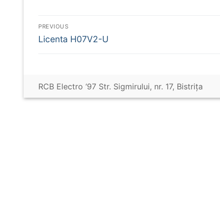
Navigare
PREVIOUS
Previous
Licenta H07V2-U
în
post:
articole
RCB Electro ‘97 Str. Sigmirului, nr. 17, Bistriţa