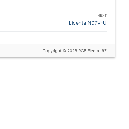
NEXT
Next
Licenta N07V-U
post:
Copyright © 2026 RCB Electro 97