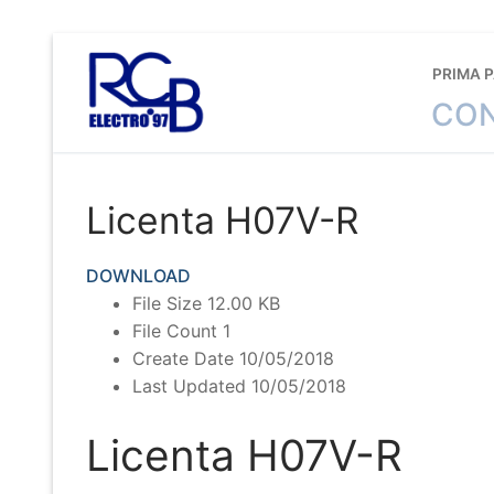
Sari
la
PRIMA 
conținut
CON
Licenta H07V-R
DOWNLOAD
File Size
12.00 KB
File Count
1
Create Date
10/05/2018
Last Updated
10/05/2018
Licenta H07V-R