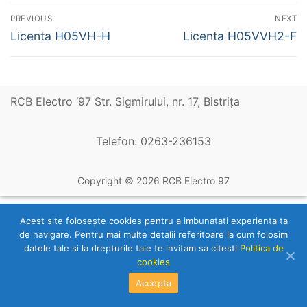
Navigare
PREVIOUS
NEXT
în
Previous
Next
Licenta H05VH-H
Licenta H05VVH2-F
post:
post:
articole
RCB Electro ‘97 Str. Sigmirului, nr. 17, Bistriţa
Telefon: 0263-236153
Copyright © 2026 RCB Electro 97
Acest site foloseşte cookies pentru a imbunatati experienta ta
de navigare. Pentru mai multe detalii referitoare la cum folosim
datele tale si la drepturile tale te invitam sa citesti
Politica de
cookies
Accepta