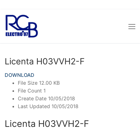
Sari
la
conținut
Licenta H03VVH2-F
DOWNLOAD
File Size
12.00 KB
File Count
1
Create Date
10/05/2018
Last Updated
10/05/2018
Licenta H03VVH2-F