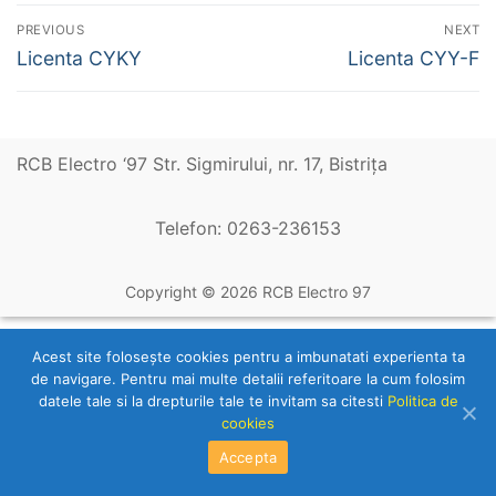
Navigare
PREVIOUS
NEXT
în
Previous
Next
Licenta CYKY
Licenta CYY-F
post:
post:
articole
RCB Electro ‘97 Str. Sigmirului, nr. 17, Bistriţa
Telefon: 0263-236153
Copyright © 2026 RCB Electro 97
Acest site foloseşte cookies pentru a imbunatati experienta ta
de navigare. Pentru mai multe detalii referitoare la cum folosim
datele tale si la drepturile tale te invitam sa citesti
Politica de
cookies
Accepta