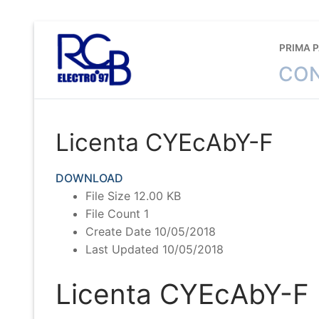
Sari
la
PRIMA 
conținut
CON
Licenta CYEcAbY-F
DOWNLOAD
File Size
12.00 KB
File Count
1
Create Date
10/05/2018
Last Updated
10/05/2018
Licenta CYEcAbY-F