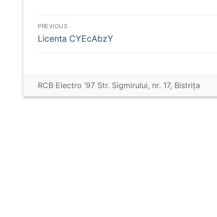
Navigare
PREVIOUS
Previous
Licenta CYEcAbzY
în
post:
articole
RCB Electro ‘97 Str. Sigmirului, nr. 17, Bistriţa