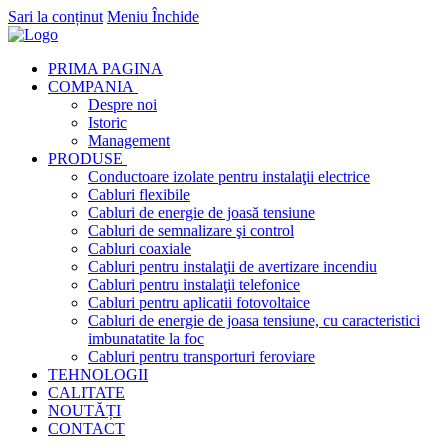
Sari la conținut
Meniu
Închide
PRIMA PAGINA
COMPANIA
Despre noi
Istoric
Management
PRODUSE
Conductoare izolate pentru instalaţii electrice
Cabluri flexibile
Cabluri de energie de joasă tensiune
Cabluri de semnalizare şi control
Cabluri coaxiale
Cabluri pentru instalaţii de avertizare incendiu
Cabluri pentru instalaţii telefonice
Cabluri pentru aplicatii fotovoltaice
Cabluri de energie de joasa tensiune, cu caracteristici
imbunatatite la foc
Cabluri pentru transporturi feroviare
TEHNOLOGII
CALITATE
NOUTĂȚI
CONTACT