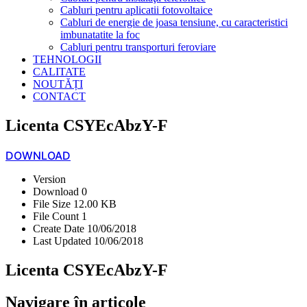
Cabluri pentru aplicatii fotovoltaice
Cabluri de energie de joasa tensiune, cu caracteristici
imbunatatite la foc
Cabluri pentru transporturi feroviare
TEHNOLOGII
CALITATE
NOUTĂȚI
CONTACT
Licenta CSYEcAbzY-F
DOWNLOAD
Version
Download
0
File Size
12.00 KB
File Count
1
Create Date
10/06/2018
Last Updated
10/06/2018
Licenta CSYEcAbzY-F
Navigare în articole