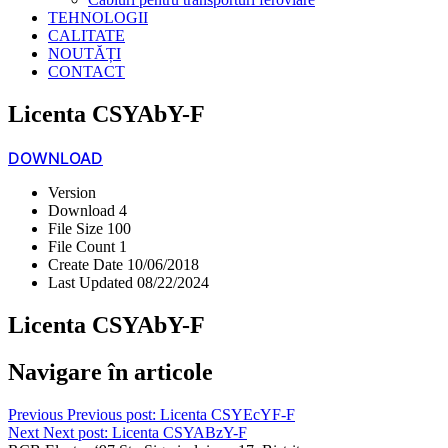
TEHNOLOGII
CALITATE
NOUTĂȚI
CONTACT
Licenta CSYAbY-F
DOWNLOAD
Version
Download
4
File Size
100
File Count
1
Create Date
10/06/2018
Last Updated
08/22/2024
Licenta CSYAbY-F
Navigare în articole
Previous
Previous post:
Licenta CSYEcYF-F
Next
Next post:
Licenta CSYABzY-F