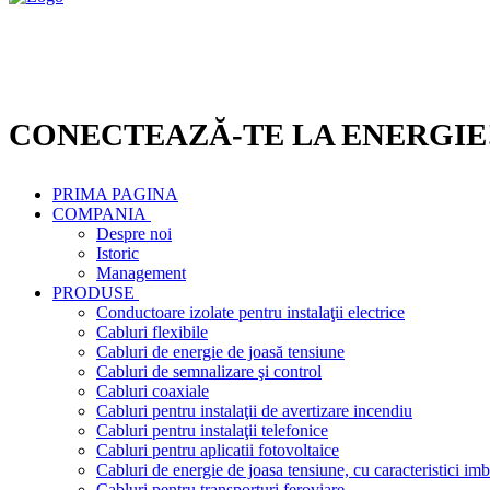
CONECTEAZĂ-TE LA ENERGIE
PRIMA PAGINA
COMPANIA
Despre noi
Istoric
Management
PRODUSE
Conductoare izolate pentru instalaţii electrice
Cabluri flexibile
Cabluri de energie de joasă tensiune
Cabluri de semnalizare şi control
Cabluri coaxiale
Cabluri pentru instalaţii de avertizare incendiu
Cabluri pentru instalaţii telefonice
Cabluri pentru aplicatii fotovoltaice
Cabluri de energie de joasa tensiune, cu caracteristici imb
Cabluri pentru transporturi feroviare