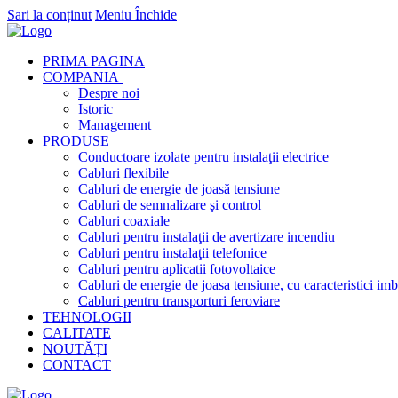
Sari la conținut
Meniu
Închide
PRIMA PAGINA
COMPANIA
Despre noi
Istoric
Management
PRODUSE
Conductoare izolate pentru instalaţii electrice
Cabluri flexibile
Cabluri de energie de joasă tensiune
Cabluri de semnalizare şi control
Cabluri coaxiale
Cabluri pentru instalaţii de avertizare incendiu
Cabluri pentru instalaţii telefonice
Cabluri pentru aplicatii fotovoltaice
Cabluri de energie de joasa tensiune, cu caracteristici imb
Cabluri pentru transporturi feroviare
TEHNOLOGII
CALITATE
NOUTĂȚI
CONTACT