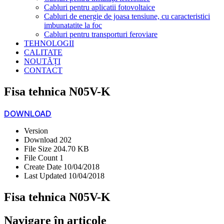
Cabluri pentru aplicatii fotovoltaice
Cabluri de energie de joasa tensiune, cu caracteristici
imbunatatite la foc
Cabluri pentru transporturi feroviare
TEHNOLOGII
CALITATE
NOUTĂȚI
CONTACT
Fisa tehnica N05V-K
DOWNLOAD
Version
Download
202
File Size
204.70 KB
File Count
1
Create Date
10/04/2018
Last Updated
10/04/2018
Fisa tehnica N05V-K
Navigare în articole