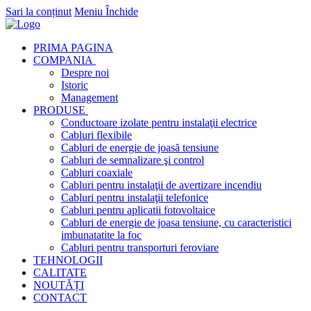
Sari la conținut
Meniu
Închide
PRIMA PAGINA
COMPANIA
Despre noi
Istoric
Management
PRODUSE
Conductoare izolate pentru instalaţii electrice
Cabluri flexibile
Cabluri de energie de joasă tensiune
Cabluri de semnalizare şi control
Cabluri coaxiale
Cabluri pentru instalaţii de avertizare incendiu
Cabluri pentru instalaţii telefonice
Cabluri pentru aplicatii fotovoltaice
Cabluri de energie de joasa tensiune, cu caracteristici
imbunatatite la foc
Cabluri pentru transporturi feroviare
TEHNOLOGII
CALITATE
NOUTĂȚI
CONTACT