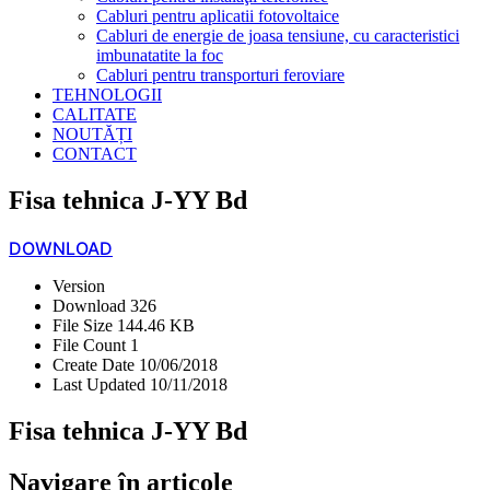
Cabluri pentru aplicatii fotovoltaice
Cabluri de energie de joasa tensiune, cu caracteristici
imbunatatite la foc
Cabluri pentru transporturi feroviare
TEHNOLOGII
CALITATE
NOUTĂȚI
CONTACT
Fisa tehnica J-YY Bd
DOWNLOAD
Version
Download
326
File Size
144.46 KB
File Count
1
Create Date
10/06/2018
Last Updated
10/11/2018
Fisa tehnica J-YY Bd
Navigare în articole