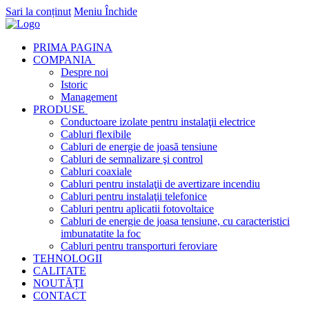
Sari la conținut
Meniu
Închide
PRIMA PAGINA
COMPANIA
Despre noi
Istoric
Management
PRODUSE
Conductoare izolate pentru instalaţii electrice
Cabluri flexibile
Cabluri de energie de joasă tensiune
Cabluri de semnalizare şi control
Cabluri coaxiale
Cabluri pentru instalaţii de avertizare incendiu
Cabluri pentru instalaţii telefonice
Cabluri pentru aplicatii fotovoltaice
Cabluri de energie de joasa tensiune, cu caracteristici
imbunatatite la foc
Cabluri pentru transporturi feroviare
TEHNOLOGII
CALITATE
NOUTĂȚI
CONTACT