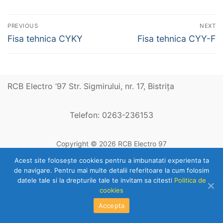
Navigare
PREVIOUS
NEXT
în
Previous
Next
Fisa tehnica CYKY
Fisa tehnica CYY-F
post:
post:
articole
RCB Electro ‘97 Str. Sigmirului, nr. 17, Bistriţa
Telefon: 0263-236153
Copyright © 2026 RCB Electro 97
Acest site foloseşte cookies pentru a imbunatati experienta ta
de navigare. Pentru mai multe detalii referitoare la cum folosim
datele tale si la drepturile tale te invitam sa citesti
Politica de
cookies
Accepta