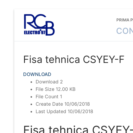
Sari
la
PRIMA 
conținut
CON
Fisa tehnica CSYEY-F
DOWNLOAD
Download
2
File Size
12.00 KB
File Count
1
Create Date
10/06/2018
Last Updated
10/06/2018
Fisa tehnica CSYEY