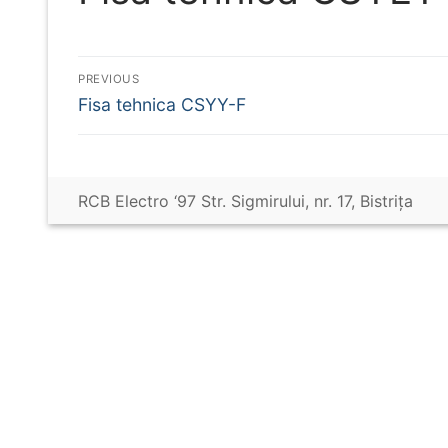
Navigare
PREVIOUS
Previous
Fisa tehnica CSYY-F
în
post:
articole
RCB Electro ‘97 Str. Sigmirului, nr. 17, Bistriţa