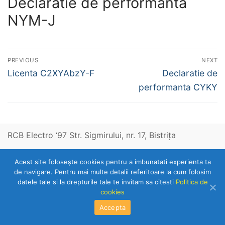
Declaratie de performanta
NYM-J
Navigare
PREVIOUS
NEXT
în
Previous
Next
Licenta C2XYAbzY-F
Declaratie de
post:
post:
articole
performanta CYKY
RCB Electro ‘97 Str. Sigmirului, nr. 17, Bistriţa
Acest site foloseşte cookies pentru a imbunatati experienta ta
Telefon: 0263-236153
de navigare. Pentru mai multe detalii referitoare la cum folosim
datele tale si la drepturile tale te invitam sa citesti
Politica de
cookies
Copyright © 2026 RCB Electro 97
Accepta