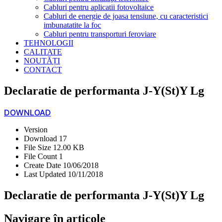
Cabluri pentru aplicatii fotovoltaice
Cabluri de energie de joasa tensiune, cu caracteristici
imbunatatite la foc
Cabluri pentru transporturi feroviare
TEHNOLOGII
CALITATE
NOUTĂȚI
CONTACT
Declaratie de performanta J-Y(St)Y Lg
DOWNLOAD
Version
Download
17
File Size
12.00 KB
File Count
1
Create Date
10/06/2018
Last Updated
10/11/2018
Declaratie de performanta J-Y(St)Y Lg
Navigare în articole