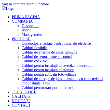
Sari la conținut
Meniu
Închide
PRIMA PAGINA
COMPANIA
Despre noi
Istoric
Management
PRODUSE
Conductoare izolate pentru instalaţii electrice
Cabluri flexibile
Cabluri de energie de joasă tensiune
Cabluri de semnalizare şi control
Cabluri coaxiale
Cabluri pentru instalaţii de avertizare incendiu
Cabluri pentru instalaţii telefonice
Cabluri pentru aplicatii fotovoltaice
Cabluri de energie de joasa tensiune, cu caracteristici
imbunatatite la foc
Cabluri pentru transporturi feroviare
TEHNOLOGII
CALITATE
NOUTĂȚI
CONTACT