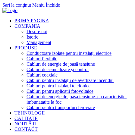
Sari la conținut
Meniu
Închide
PRIMA PAGINA
COMPANIA
Despre noi
Istoric
Management
PRODUSE
Conductoare izolate pentru instalaţii electrice
Cabluri flexibile
Cabluri de energie de joasă tensiune
Cabluri de semnalizare şi control
Cabluri coaxiale
Cabluri pentru instalaţii de avertizare incendiu
Cabluri pentru instalaţii telefonice
Cabluri pentru aplicatii fotovoltaice
Cabluri de energie de joasa tensiune, cu caracteristici
imbunatatite la foc
Cabluri pentru transporturi feroviare
TEHNOLOGII
CALITATE
NOUTĂȚI
CONTACT