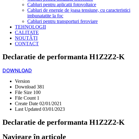
Cabluri pentru aplicatii fotovoltaice
Cabluri de energie de joasa tensiune, cu caracteristici
imbunatatite la foc
Cabluri pentru transporturi feroviare
TEHNOLOGII
CALITATE
NOUTĂȚI
CONTACT
Declaratie de performanta H1Z2Z2-K
DOWNLOAD
Version
Download
381
File Size
100
File Count
1
Create Date
02/01/2021
Last Updated
03/01/2023
Declaratie de performanta H1Z2Z2-K
Navigare în articole