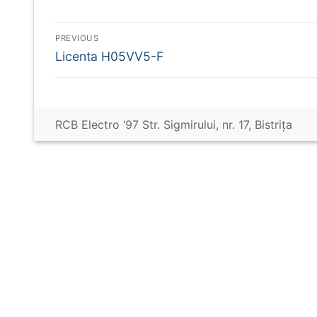
Navigare
PREVIOUS
Previous
Licenta H05VV5-F
în
post:
articole
RCB Electro ‘97 Str. Sigmirului, nr. 17, Bistriţa