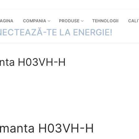
PAGINA
COMPANIA
PRODUSE
TEHNOLOGII
CALI
ECTEAZĂ-TE LA ENERGIE!
manta H03VH-H
ormanta H03VH-H