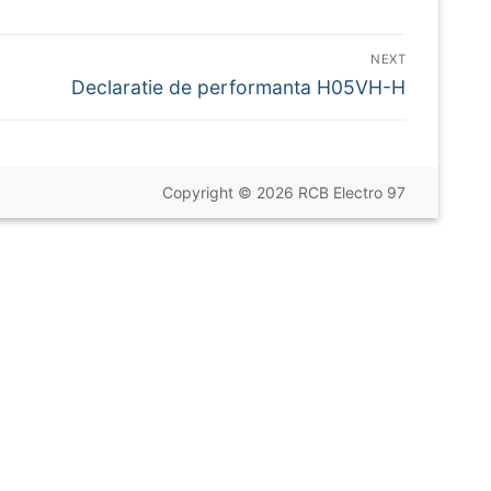
NEXT
Next
Declaratie de performanta H05VH-H
post:
Copyright © 2026 RCB Electro 97