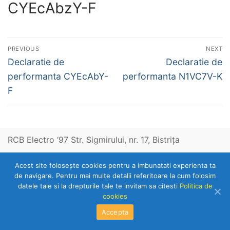
CYEcAbzY-F
Navigare
PREVIOUS
NEXT
în
Previous
Next
Declaratie de
Declaratie de
post:
post:
articole
performanta CYEcAbY-
performanta N1VC7V-K
F
RCB Electro ‘97 Str. Sigmirului, nr. 17, Bistriţa
Acest site foloseşte cookies pentru a imbunatati experienta ta
Telefon: 0263-236153
de navigare. Pentru mai multe detalii referitoare la cum folosim
datele tale si la drepturile tale te invitam sa citesti
Politica de
cookies
Copyright © 2026 RCB Electro 97
Accepta