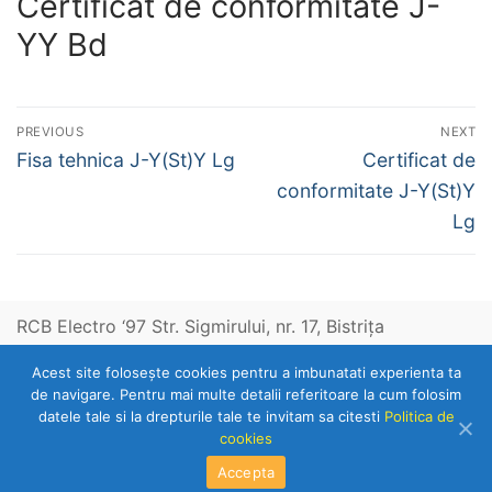
Certificat de conformitate J-
YY Bd
Navigare
PREVIOUS
NEXT
în
Previous
Next
Fisa tehnica J-Y(St)Y Lg
Certificat de
post:
post:
articole
conformitate J-Y(St)Y
Lg
RCB Electro ‘97 Str. Sigmirului, nr. 17, Bistriţa
Acest site foloseşte cookies pentru a imbunatati experienta ta
Telefon: 0263-236153
de navigare. Pentru mai multe detalii referitoare la cum folosim
datele tale si la drepturile tale te invitam sa citesti
Politica de
cookies
Copyright © 2026 RCB Electro 97
Accepta