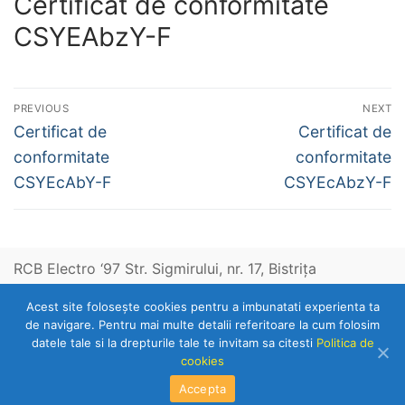
Certificat de conformitate
CSYEAbzY-F
Navigare
PREVIOUS
NEXT
în
Previous
Next
Certificat de
Certificat de
post:
post:
articole
conformitate
conformitate
CSYEcAbY-F
CSYEcAbzY-F
RCB Electro ‘97 Str. Sigmirului, nr. 17, Bistriţa
Acest site foloseşte cookies pentru a imbunatati experienta ta
Telefon: 0263-236153
de navigare. Pentru mai multe detalii referitoare la cum folosim
datele tale si la drepturile tale te invitam sa citesti
Politica de
cookies
Copyright © 2026 RCB Electro 97
Accepta