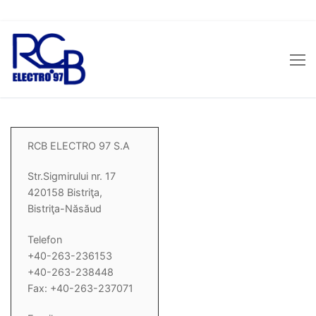
Sari
la
conținut
RCB ELECTRO 97 S.A
Str.Sigmirului nr. 17
420158 Bistriţa,
Bistriţa-Năsăud
Telefon
+40-263-236153
+40-263-238448
Fax: +40-263-237071