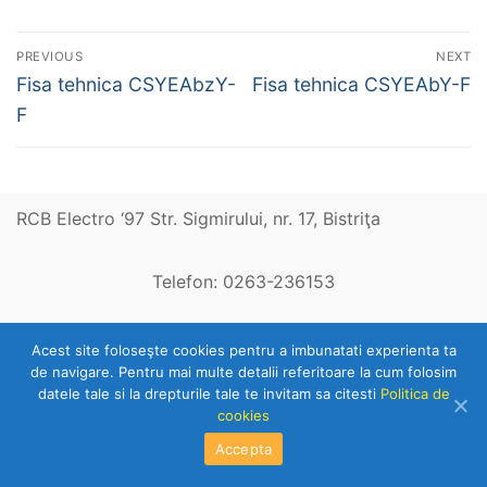
Post
PREVIOUS
NEXT
navigation
Previous
Next
Fisa tehnica CSYEAbzY-
Fisa tehnica CSYEAbY-F
post:
post:
F
RCB Electro ‘97 Str. Sigmirului, nr. 17, Bistriţa
Telefon: 0263-236153
Copyright © 2026 RCB Electro 97
Acest site foloseşte cookies pentru a imbunatati experienta ta
de navigare. Pentru mai multe detalii referitoare la cum folosim
datele tale si la drepturile tale te invitam sa citesti
Politica de
cookies
Accepta