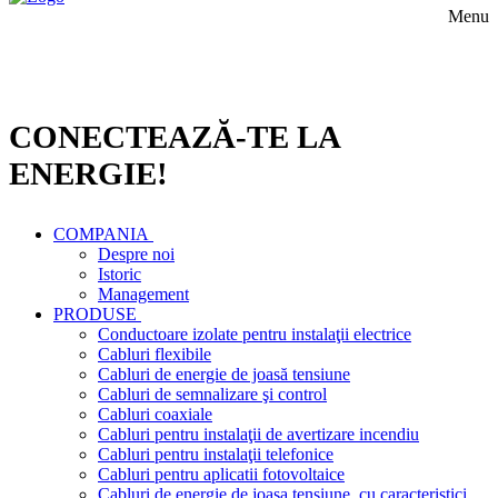
Menu
CONECTEAZĂ-TE LA
ENERGIE!
COMPANIA
Despre noi
Istoric
Management
PRODUSE
Conductoare izolate pentru instalaţii electrice
Cabluri flexibile
Cabluri de energie de joasă tensiune
Cabluri de semnalizare şi control
Cabluri coaxiale
Cabluri pentru instalaţii de avertizare incendiu
Cabluri pentru instalaţii telefonice
Cabluri pentru aplicatii fotovoltaice
Cabluri de energie de joasa tensiune, cu caracteristici