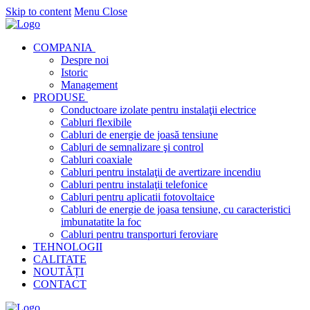
Skip to content
Menu
Close
COMPANIA
Despre noi
Istoric
Management
PRODUSE
Conductoare izolate pentru instalaţii electrice
Cabluri flexibile
Cabluri de energie de joasă tensiune
Cabluri de semnalizare şi control
Cabluri coaxiale
Cabluri pentru instalaţii de avertizare incendiu
Cabluri pentru instalaţii telefonice
Cabluri pentru aplicatii fotovoltaice
Cabluri de energie de joasa tensiune, cu caracteristici
imbunatatite la foc
Cabluri pentru transporturi feroviare
TEHNOLOGII
CALITATE
NOUTĂȚI
CONTACT