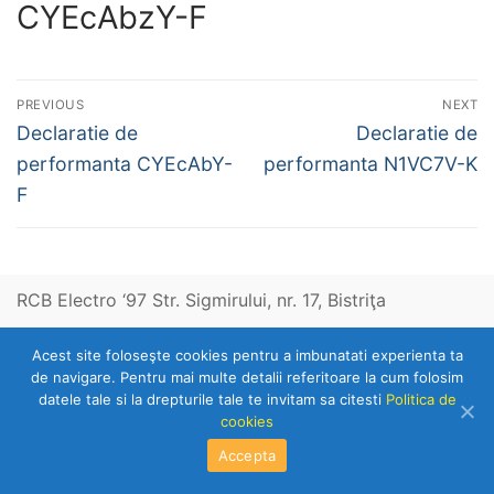
CYEcAbzY-F
Post
PREVIOUS
NEXT
navigation
Previous
Next
Declaratie de
Declaratie de
post:
post:
performanta CYEcAbY-
performanta N1VC7V-K
F
RCB Electro ‘97 Str. Sigmirului, nr. 17, Bistriţa
Acest site foloseşte cookies pentru a imbunatati experienta ta
Telefon: 0263-236153
de navigare. Pentru mai multe detalii referitoare la cum folosim
datele tale si la drepturile tale te invitam sa citesti
Politica de
cookies
Copyright © 2026 RCB Electro 97
Accepta