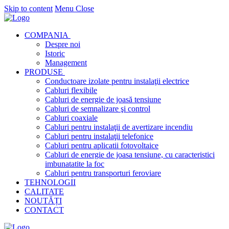
Skip to content
Menu
Close
COMPANIA
Despre noi
Istoric
Management
PRODUSE
Conductoare izolate pentru instalaţii electrice
Cabluri flexibile
Cabluri de energie de joasă tensiune
Cabluri de semnalizare şi control
Cabluri coaxiale
Cabluri pentru instalaţii de avertizare incendiu
Cabluri pentru instalaţii telefonice
Cabluri pentru aplicatii fotovoltaice
Cabluri de energie de joasa tensiune, cu caracteristici
imbunatatite la foc
Cabluri pentru transporturi feroviare
TEHNOLOGII
CALITATE
NOUTĂȚI
CONTACT