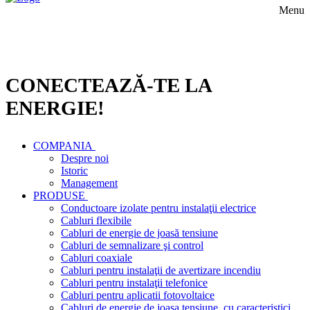
Menu
CONECTEAZĂ-TE LA
ENERGIE!
COMPANIA
Despre noi
Istoric
Management
PRODUSE
Conductoare izolate pentru instalaţii electrice
Cabluri flexibile
Cabluri de energie de joasă tensiune
Cabluri de semnalizare şi control
Cabluri coaxiale
Cabluri pentru instalaţii de avertizare incendiu
Cabluri pentru instalaţii telefonice
Cabluri pentru aplicatii fotovoltaice
Cabluri de energie de joasa tensiune, cu caracteristici