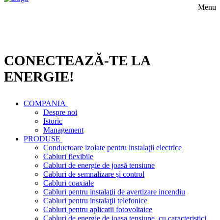
Menu
CONECTEAZĂ-TE LA
ENERGIE!
COMPANIA
Despre noi
Istoric
Management
PRODUSE
Conductoare izolate pentru instalaţii electrice
Cabluri flexibile
Cabluri de energie de joasă tensiune
Cabluri de semnalizare şi control
Cabluri coaxiale
Cabluri pentru instalaţii de avertizare incendiu
Cabluri pentru instalaţii telefonice
Cabluri pentru aplicatii fotovoltaice
Cabluri de energie de joasa tensiune, cu caracteristici