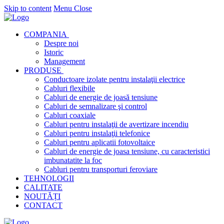
Skip to content
Menu
Close
COMPANIA
Despre noi
Istoric
Management
PRODUSE
Conductoare izolate pentru instalaţii electrice
Cabluri flexibile
Cabluri de energie de joasă tensiune
Cabluri de semnalizare şi control
Cabluri coaxiale
Cabluri pentru instalaţii de avertizare incendiu
Cabluri pentru instalaţii telefonice
Cabluri pentru aplicatii fotovoltaice
Cabluri de energie de joasa tensiune, cu caracteristici
imbunatatite la foc
Cabluri pentru transporturi feroviare
TEHNOLOGII
CALITATE
NOUTĂȚI
CONTACT