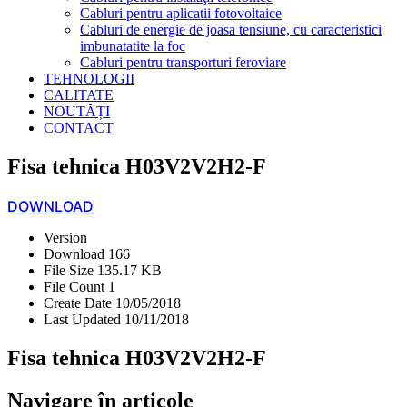
Cabluri pentru aplicatii fotovoltaice
Cabluri de energie de joasa tensiune, cu caracteristici
imbunatatite la foc
Cabluri pentru transporturi feroviare
TEHNOLOGII
CALITATE
NOUTĂȚI
CONTACT
Fisa tehnica H03V2V2H2-F
DOWNLOAD
Version
Download
166
File Size
135.17 KB
File Count
1
Create Date
10/05/2018
Last Updated
10/11/2018
Fisa tehnica H03V2V2H2-F
Navigare în articole