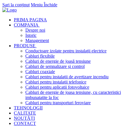
Sari la conținut
Meniu
Închide
PRIMA PAGINA
COMPANIA
Despre noi
Istoric
Management
PRODUSE
Conductoare izolate pentru instalaţii electrice
Cabluri flexibile
Cabluri de energie de joasă tensiune
Cabluri de semnalizare şi control
Cabluri coaxiale
Cabluri pentru instalaţii de avertizare incendiu
Cabluri pentru instalaţii telefonice
Cabluri pentru aplicatii fotovoltaice
Cabluri de energie de joasa tensiune, cu caracteristici
imbunatatite la foc
Cabluri pentru transporturi feroviare
TEHNOLOGII
CALITATE
NOUTĂȚI
CONTACT