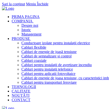
Sari la conținut
Meniu
Închide
PRIMA PAGINA
COMPANIA
Despre noi
Istoric
Management
PRODUSE
Conductoare izolate pentru instalaţii electrice
Cabluri flexibile
Cabluri de energie de joasă tensiune
Cabluri de semnalizare şi control
Cabluri coaxiale
Cabluri pentru instalaţii de avertizare incendiu
Cabluri pentru instalaţii telefonice
Cabluri pentru aplicatii fotovoltaice
Cabluri de energie de joasa tensiune, cu caracteristici imb
Cabluri pentru transporturi feroviare
TEHNOLOGII
CALITATE
NOUTĂȚI
CONTACT