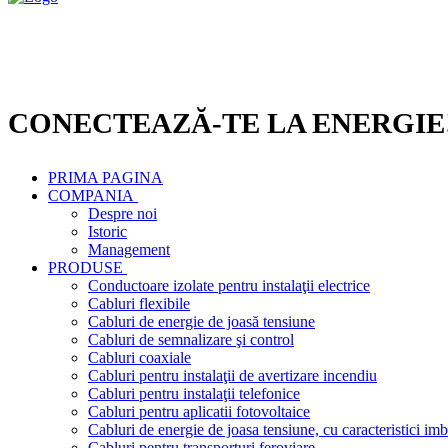
CONECTEAZĂ-TE LA ENERGIE
PRIMA PAGINA
COMPANIA
Despre noi
Istoric
Management
PRODUSE
Conductoare izolate pentru instalaţii electrice
Cabluri flexibile
Cabluri de energie de joasă tensiune
Cabluri de semnalizare şi control
Cabluri coaxiale
Cabluri pentru instalaţii de avertizare incendiu
Cabluri pentru instalaţii telefonice
Cabluri pentru aplicatii fotovoltaice
Cabluri de energie de joasa tensiune, cu caracteristici imb
Cabluri pentru transporturi feroviare