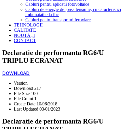
Cabluri pentru aplicatii fotovoltaice
Cabluri de energie de joasa tensiune, cu caracteristici
imbunatatite la foc
Cabluri pentru transporturi feroviare
TEHNOLOGII
CALITATE
NOUTĂȚI
CONTACT
Declaratie de performanta RG6/U
TRIPLU ECRANAT
DOWNLOAD
Version
Download
217
File Size
100
File Count
1
Create Date
10/06/2018
Last Updated
03/01/2023
Declaratie de performanta RG6/U
TRIPLU ECRANAT