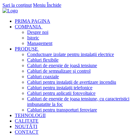
Sari la conținut
Meniu
Închide
PRIMA PAGINA
COMPANIA
Despre noi
Istoric
Management
PRODUSE
Conductoare izolate pentru instalaţii electrice
Cabluri flexibile
Cabluri de energie de joasă tensiune
Cabluri de semnalizare şi control
Cabluri coaxiale
Cabluri pentru instalaţii de avertizare incendiu
Cabluri pentru instalaţii telefonice
Cabluri pentru aplicatii fotovoltaice
Cabluri de energie de joasa tensiune, cu caracteristici
imbunatatite la foc
Cabluri pentru transporturi feroviare
TEHNOLOGII
CALITATE
NOUTĂȚI
CONTACT