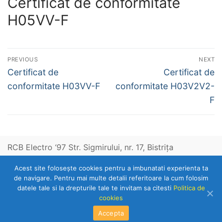
Certificat de conformitate
H05VV-F
Navigare
PREVIOUS
NEXT
în
Previous
Next
Certificat de
Certificat de
post:
post:
articole
conformitate H03VV-F
conformitate H03V2V2-
F
RCB Electro ‘97 Str. Sigmirului, nr. 17, Bistriţa
Acest site foloseşte cookies pentru a imbunatati experienta ta
Telefon: 0263-236153
de navigare. Pentru mai multe detalii referitoare la cum folosim
datele tale si la drepturile tale te invitam sa citesti
Politica de
cookies
Copyright © 2026 RCB Electro 97
Accepta