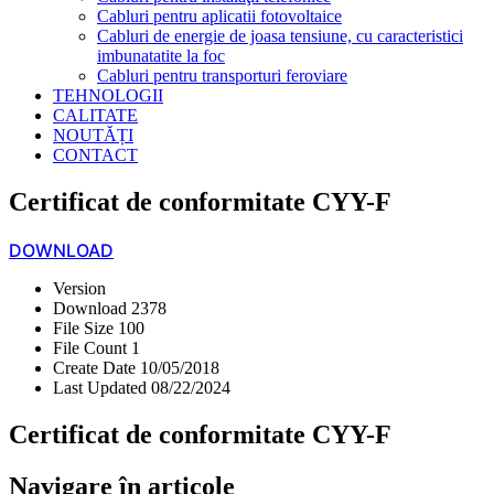
Cabluri pentru aplicatii fotovoltaice
Cabluri de energie de joasa tensiune, cu caracteristici
imbunatatite la foc
Cabluri pentru transporturi feroviare
TEHNOLOGII
CALITATE
NOUTĂȚI
CONTACT
Certificat de conformitate CYY-F
DOWNLOAD
Version
Download
2378
File Size
100
File Count
1
Create Date
10/05/2018
Last Updated
08/22/2024
Certificat de conformitate CYY-F
Navigare în articole