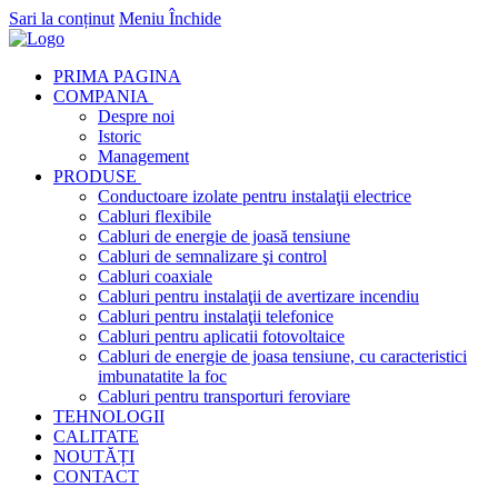
Sari la conținut
Meniu
Închide
PRIMA PAGINA
COMPANIA
Despre noi
Istoric
Management
PRODUSE
Conductoare izolate pentru instalaţii electrice
Cabluri flexibile
Cabluri de energie de joasă tensiune
Cabluri de semnalizare şi control
Cabluri coaxiale
Cabluri pentru instalaţii de avertizare incendiu
Cabluri pentru instalaţii telefonice
Cabluri pentru aplicatii fotovoltaice
Cabluri de energie de joasa tensiune, cu caracteristici
imbunatatite la foc
Cabluri pentru transporturi feroviare
TEHNOLOGII
CALITATE
NOUTĂȚI
CONTACT