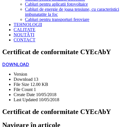
Cabluri pentru aplicatii fotovoltaice
Cabluri de energie de joasa tensiune, cu caracteristici
imbunatatite la foc
Cabluri pentru transporturi feroviare
TEHNOLOGII
CALITATE
NOUTĂȚI
CONTACT
Certificat de conformitate CYEcAbY
DOWNLOAD
Version
Download
13
File Size
12.00 KB
File Count
1
Create Date
10/05/2018
Last Updated
10/05/2018
Certificat de conformitate CYEcAbY
Navigare în articole