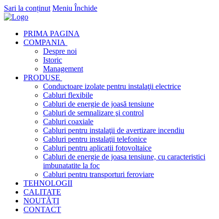
Sari la conținut
Meniu
Închide
PRIMA PAGINA
COMPANIA
Despre noi
Istoric
Management
PRODUSE
Conductoare izolate pentru instalaţii electrice
Cabluri flexibile
Cabluri de energie de joasă tensiune
Cabluri de semnalizare şi control
Cabluri coaxiale
Cabluri pentru instalaţii de avertizare incendiu
Cabluri pentru instalaţii telefonice
Cabluri pentru aplicatii fotovoltaice
Cabluri de energie de joasa tensiune, cu caracteristici
imbunatatite la foc
Cabluri pentru transporturi feroviare
TEHNOLOGII
CALITATE
NOUTĂȚI
CONTACT