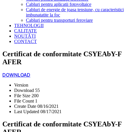
Cabluri pentru aplicatii fotovoltaice
Cabluri de energie de joasa tensiune, cu caracteristici
imbunatatite la foc
Cabluri pentru transporturi feroviare
TEHNOLOGII
CALITATE
NOUTĂȚI
CONTACT
Certificat de conformitate CSYEAbY-F
AFER
DOWNLOAD
Version
Download
55
File Size
200
File Count
1
Create Date
08/16/2021
Last Updated
08/17/2021
Certificat de conformitate CSYEAbY-F
AFER