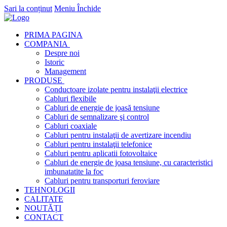
Sari la conținut
Meniu
Închide
PRIMA PAGINA
COMPANIA
Despre noi
Istoric
Management
PRODUSE
Conductoare izolate pentru instalaţii electrice
Cabluri flexibile
Cabluri de energie de joasă tensiune
Cabluri de semnalizare şi control
Cabluri coaxiale
Cabluri pentru instalaţii de avertizare incendiu
Cabluri pentru instalaţii telefonice
Cabluri pentru aplicatii fotovoltaice
Cabluri de energie de joasa tensiune, cu caracteristici
imbunatatite la foc
Cabluri pentru transporturi feroviare
TEHNOLOGII
CALITATE
NOUTĂȚI
CONTACT